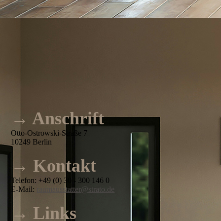
→ Anschrift
Otto-Ostrowski-Straße 7
10249 Berlin
→ Kontakt
Telefon: +49 (0) 30 - 300 146 0
E-Mail:
raumausstatter@strato.de
→ Links