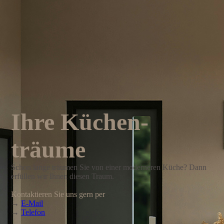
Ihre Küchen­
träume
Schon lange träumen Sie von einer moderneren Küche? Dann
erfüllen wir Ihnen diesen Traum.
Kontaktieren Sie uns gern per
→
E-Mail
→
Telefon